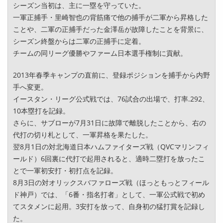
シーズン当初は、主に一塁を守っていた。
一軍正捕手・里崎智也の背筋痛で他の捕手が二軍から昇格した
ことや、二軍の正捕手だった金澤岳が故障したことを背景に、
シーズン終盤からは二軍の正捕手に定着。
チームの同リーグ優勝やファーム日本選手権制に貢献。
2013年春季キャンプの直前に、登録ポジションを捕手から内野
手へ変更。
イースタン・リーグ公式戦では、76試合の出場で、打率.292、
10本塁打を記録。
さらに、サブローが7月31日に故障で離脱したことから、右の
代打の切り札として、一軍昇格を果たした。
翌8月1日の対北海道日本ハムファイターズ戦（QVCマリンフィ
ールド）6回裏に代打で起用されると、適時二塁打を放ったこ
とで一軍初安打・初打点を記録。
8月3日の対オリックスバファローズ戦（ほっともっとフィール
ド神戸）では、「6番・指名打者」として、一軍公式戦で初め
てスタメンに起用。3安打を放って、自身初の猛打賞を記録し
た。