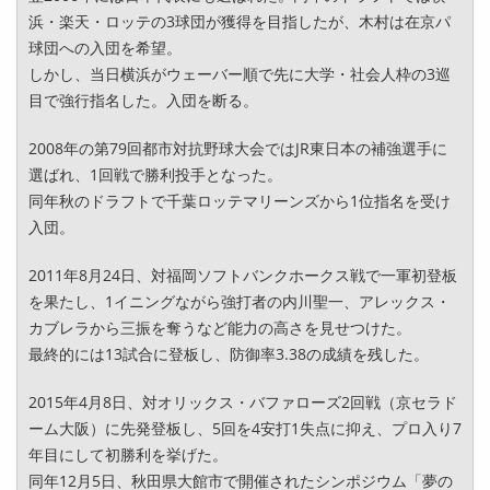
浜・楽天・ロッテの3球団が獲得を目指したが、木村は在京パ
球団への入団を希望。
しかし、当日横浜がウェーバー順で先に大学・社会人枠の3巡
目で強行指名した。入団を断る。
2008年の第79回都市対抗野球大会ではJR東日本の補強選手に
選ばれ、1回戦で勝利投手となった。
同年秋のドラフトで千葉ロッテマリーンズから1位指名を受け
入団。
2011年8月24日、対福岡ソフトバンクホークス戦で一軍初登板
を果たし、1イニングながら強打者の内川聖一、アレックス・
カブレラから三振を奪うなど能力の高さを見せつけた。
最終的には13試合に登板し、防御率3.38の成績を残した。
2015年4月8日、対オリックス・バファローズ2回戦（京セラド
ーム大阪）に先発登板し、5回を4安打1失点に抑え、プロ入り7
年目にして初勝利を挙げた。
同年12月5日、秋田県大館市で開催されたシンポジウム「夢の