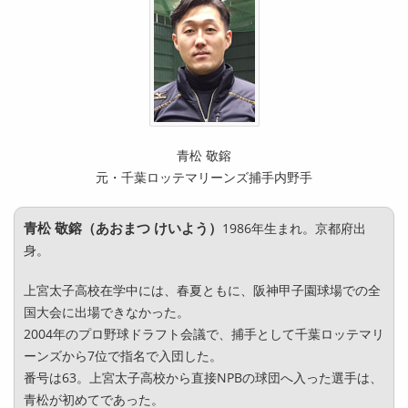
青松 敬鎔
元・千葉ロッテマリーンズ捕手内野手
青松 敬鎔（あおまつ けいよう）
1986年生まれ。京都府出
身。
上宮太子高校在学中には、春夏ともに、阪神甲子園球場での全
国大会に出場できなかった。
2004年のプロ野球ドラフト会議で、捕手として千葉ロッテマリ
ーンズから7位で指名で入団した。
番号は63。上宮太子高校から直接NPBの球団へ入った選手は、
青松が初めてであった。