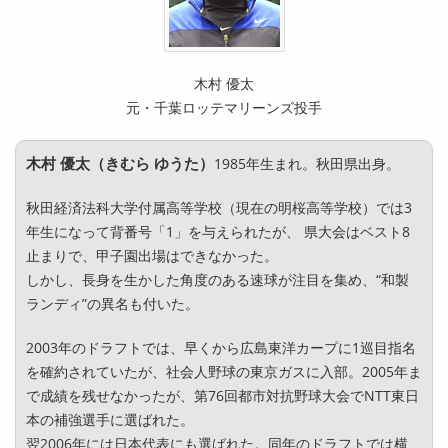
木村 優太
元・千葉ロッテマリーンズ投手
木村 優太（きむら ゆうた）
1985年生まれ。秋田県出身。
秋田経済法科大学付属高等学校（現在の明桜高等学校）では3
年生になって背番号「1」を与えられたが、 県大会はベスト8
止まりで、甲子園出場はできなかった。
しかし、長身を生かした角度のある速球が注目を集め、“和製
ランディ”の異名も付いた。
2003年のドラフトでは、早くから広島東洋カープに1巡目指名
を確約されていたが、社会人野球の東京ガスに入部。2005年ま
で成績を残せなかったが、第76回都市対抗野球大会でNTT東日
本の補強選手に選ばれた。
翌2006年には日本代表にも選ばれた。同年のドラフトでは横