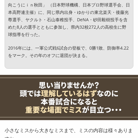
向こうにｉｎ秋田」 （日本野球機構、日本プロ野球選手会、日
本高野連主催）に、同じ県内出身・ゆかりの東北楽天・後藤光
尊選手、ヤクルト・石山泰稚投手、DeNA・砂田毅樹投手を含
めた8人の選手とともに参加し、県内32校272人の高校生に野
球指導を行った。
2016年には、一軍公式戦6試合の登板で、0勝1敗、防御率4.22
をマーク。その年のオフに退団が決まる。
小さなミスから大きなミスまで、ミスの内容は様々ありま