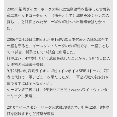
2005年福岡ダイエーホークス時代に城島健司を指導した古賀英
彦二軍ヘッドコーチから「（捕手として）城島を凌ぐセンスの
持ち主」と評価されたが、一軍公式戦への出場機会はなかっ
た。
2006年2月26日に開かれた第1回WBC日本代表との練習試合で
一塁を守ると、イースタン・リーグの公式戦では、一塁手とし
て31試合、捕手として16試合に出場した。
打率.257、4本塁打という成績を残したことから、9月19日に入
団後初の出場選手登録。
9月26日の対西武ライオンズ戦（インボイスSEIBUドーム）7回
表に代打で一軍デビューを果たしたが、一軍公式戦で初安打を
放つまでには至らなかった。
シーズン終了後には、9年振りに再開されたハワイ・ウィンタ
ーリーグに派遣。
2010年イースタン・リーグ公式戦78試合で、打率.259、8本塁
打を記録するなど打撃が復調。